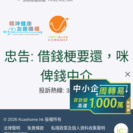
忠告: 借錢梗要還，咪
俾錢中介
投訴熱線: 3185 8847
© 2026 Kcashsme.hk 版權所有
ic:
法律聲明
免責條款
私隱政策及個人資料收集聲明