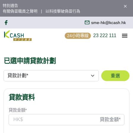
特別通告
有關偽冒職員之聲明
以科技擊破偽冒行為
sme-hk@kcash.hk
23 222 111
24小時專線
已選申請貸款計劃
重選
貸款資料
貸款金額*
HK$