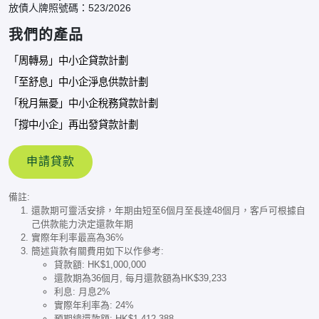
放債人牌照號碼：523/2026
我們的產品
「周轉易」中小企貸款計劃
「至舒息」中小企淨息供款計劃
「稅月無憂」中小企稅務貸款計劃
「撐中小企」再出發貸款計劃
申請貸款
備註:
還款期可靈活安排，年期由短至6個月至長達48個月，客戶可根據自
己供款能力決定還款年期
實際年利率最高為36%
簡述貨款有關費用如下以作參考:
貸款額: HK$1,000,000
還款期為36個月, 每月還款額為HK$39,233
利息: 月息2%
實際年利率為: 24%
預期總還款額: HK$1,412,388