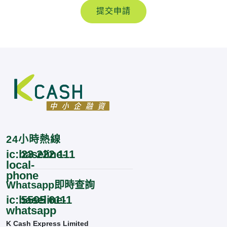
提交申請
24小時熱線
23 222 111
ic:baseline-
local-
phone
Whatsapp即時查詢
5595 6111
ic:baseline-
whatsapp
K Cash Express Limited